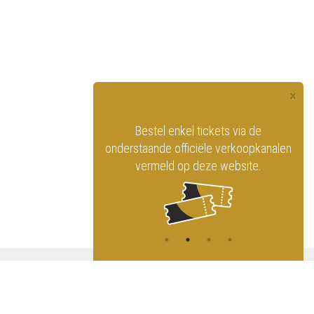
×
officiële website
Bestel enkel tickets via de
ninklijk Circus
onderstaande officiële verkoopkanalen
vermeld op deze website.