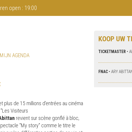
ren open : 19:00
KOOP UW T
TICKETMASTER
•
A
 MIJN AGENDA
FNAC
•
ARY ABITTA
E
t plus de 15 millions d'entrées au cinéma
 "Les Visiteurs
Abittan
revient sur scène gonflé à bloc,
pectacle "My story" comme le titre le