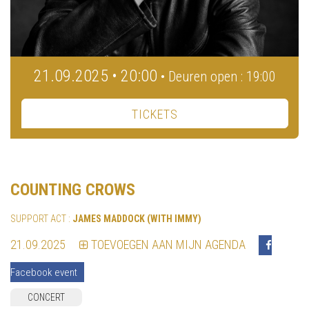
21.09.2025 • 20:00
• Deuren open : 19:00
TICKETS
COUNTING CROWS
SUPPORT ACT :
JAMES MADDOCK (WITH IMMY)
21.09.2025
TOEVOEGEN AAN MIJN AGENDA
Facebook event
CONCERT