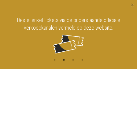
×
Bestel enkel tickets via de onderstaande officiële
verkoopkanalen vermeld op deze website.
CONTACT
MENU
HOME
Onderrichtsstraat 81