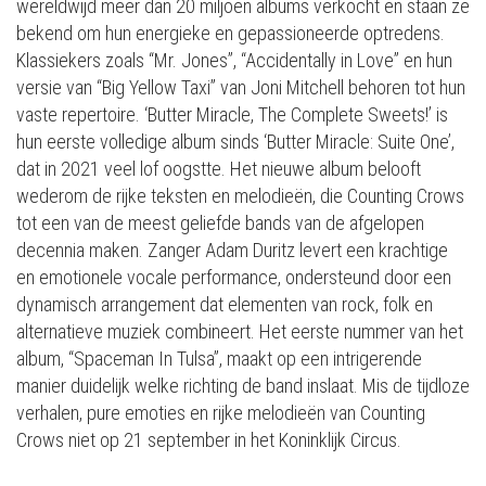
wereldwijd meer dan 20 miljoen albums verkocht en staan ze
bekend om hun energieke en gepassioneerde optredens.
Klassiekers zoals “Mr. Jones”, “Accidentally in Love” en hun
versie van “Big Yellow Taxi” van Joni Mitchell behoren tot hun
vaste repertoire. ‘Butter Miracle, The Complete Sweets!’ is
hun eerste volledige album sinds ‘Butter Miracle: Suite One’,
dat in 2021 veel lof oogstte. Het nieuwe album belooft
wederom de rijke teksten en melodieën, die Counting Crows
tot een van de meest geliefde bands van de afgelopen
decennia maken. Zanger Adam Duritz levert een krachtige
en emotionele vocale performance, ondersteund door een
dynamisch arrangement dat elementen van rock, folk en
alternatieve muziek combineert. Het eerste nummer van het
album, “Spaceman In Tulsa”, maakt op een intrigerende
manier duidelijk welke richting de band inslaat. Mis de tijdloze
verhalen, pure emoties en rijke melodieën van Counting
Crows niet op 21 september in het Koninklijk Circus.