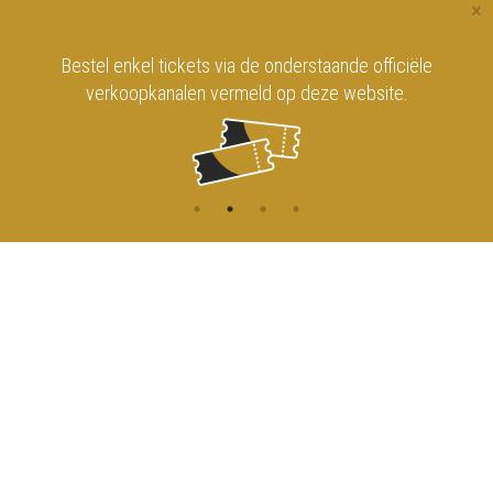
×
Bestel enkel tickets via de onderstaande officiële
verkoopkanalen vermeld op deze website.
CONTACT
MENU
HOME
Onderrichtsstraat 81
1000 Brussels