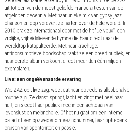
Geboren als Isabelle Geffroy in 1980 in Tours, groeide ZAZ
uit tot een van de meest geliefde Franse artiesten van de
afgelopen decennia. Met haar unieke mix van gypsy jazz,
chanson en pop verovert ze harten over de hele wereld. In
2010 brak ze internationaal door met de hit "Je veux", een
vrolijke, vrijheidslievende hymne die haar direct naar de
wereldtop katapulteerde. Met haar krachtige,
anticonsumptieve boodschap raakt ze een breed publiek, en
haar eerste album verkocht direct meer dan één miljoen
exemplaren.
Live: een ongeëvenaarde ervaring
Wie ZAZ ooit live zag, weet dat haar optredens allesbehalve
routine zijn. Ze danst, springt, lacht en zingt met heel haar
hart, en sleept haar publiek mee in een achtbaan van
levenslust en melancholie. Of het nu gaat om een intieme
ballad of een opzwepend meezingnummer, haar optredens
bruisen van spontaniteit en passie.