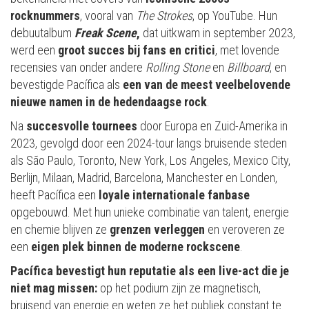
rocknummers
, vooral van
The Strokes
, op YouTube. Hun
debuutalbum
Freak Scene
,
dat uitkwam in september 2023,
werd een
groot succes bij fans en critici
, met lovende
recensies van onder andere
Rolling Stone
en
Billboard
, en
bevestigde Pacífica als
een van de meest veelbelovende
nieuwe namen
in de hedendaagse rock
.
Na
succesvolle tournees
door Europa en Zuid-Amerika in
2023, gevolgd door een 2024-tour langs bruisende steden
als São Paulo, Toronto, New York, Los Angeles, Mexico City,
Berlijn, Milaan, Madrid, Barcelona, Manchester en Londen,
heeft Pacífica een
loyale internationale fanbase
opgebouwd. Met hun unieke combinatie van talent, energie
en chemie blijven ze
grenzen verleggen
en veroveren ze
een
eigen plek binnen de moderne rockscene
.
Pacífica bevestigt hun reputatie als een live-act die je
niet mag missen:
op het podium zijn ze magnetisch,
bruisend van energie en weten ze het publiek constant te