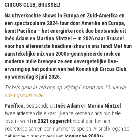
CIRCUS CLUB, BRUSSEL!
Na uitverkochte shows in Europa en Zuid-Amerika en
een spectaculaire 2024-tour door Amerika en Europa,
komt Pacífica – het energieke rock duo bestaande uit
Inés Adam en Martina Nintzel – in 2026 naar Brussel
voor hun allereerste headline-show in ons land! Met hun
aanstekelijke mix van 2000s-geïnspireerde rock en
moderne indie brengen ze een onvergetelijke live-
ervaring op het podium van het Koninklijk Circus Club
op woensdag 3 juni 2026.
Tickets gaan in verkoop op vrijdag 6 maart om 10 uur via
www.gracialive.be
.
Pacífica,
bestaande uit
Inés Adam
en
Marina Nintzel
-
twee artiesten die elkaar lijken te kennen sinds hun hele
leven
-
werd
in 2021 opgericht
nadat een fan hen
voorstelde samen een nummer te spelen. Al snel kregen ze
bekendheid met covers van
iconische 2000s-