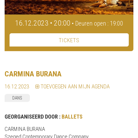
16.12.2023 • 20:00
• Deuren open : 19:00
TICKETS
CARMINA BURANA
16.12.2023
TOEVOEGEN AAN MIJN AGENDA
DANS
GEORGANISEERD DOOR :
BALLETS
CARMINA BURANA
Szeged Contemporary Dance Company