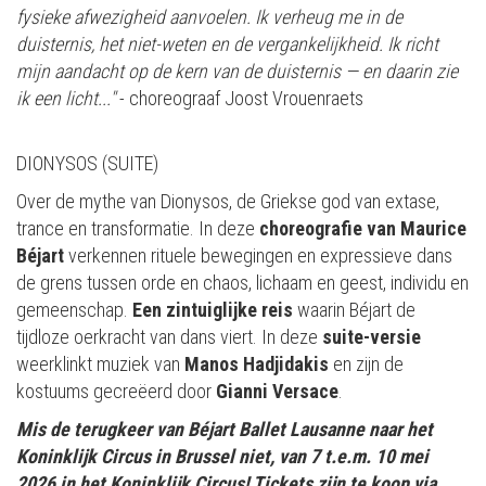
fysieke afwezigheid aanvoelen. Ik verheug me in de
duisternis, het niet-weten en de vergankelijkheid. Ik richt
mijn aandacht op de kern van de duisternis — en daarin zie
ik een licht..."
- choreograaf Joost Vrouenraets
DIONYSOS (SUITE)
Over de mythe van Dionysos, de Griekse god van extase,
trance en transformatie. In deze
choreografie van Maurice
Béjart
verkennen rituele bewegingen en expressieve dans
de grens tussen orde en chaos, lichaam en geest, individu en
gemeenschap.
Een zintuiglijke reis
waarin Béjart de
tijdloze oerkracht van dans viert. In deze
suite-versie
weerklinkt muziek van
Manos Hadjidakis
en zijn de
kostuums gecreëerd door
Gianni Versace
.
Mis de terugkeer van Béjart Ballet Lausanne naar het
Koninklijk Circus in Brussel niet, van 7 t.e.m. 10 mei
2026 in het Koninklijk Circus! Tickets zijn te koop via