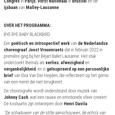
Congrès
in
Parijs
,
Vorst
Nationaal
in
Brussel
en de
ijsbaan
van
Malley-Lausanne
.
OVER HET PROGRAMMA:
BYE BYE BABY BLACKBIRD
Een
poëtisch en introspectief werk
van
de Nederlandse
choreograaf Joost Vrouenraets
dat in februari 2022 in
première ging bij het Béjart Ballet Lausanne. Het stuk
onderzoekt thema's als
verlies
,
afwezigheid
en
vergankelijkheid
, en is
geïnspireerd op een persoonlijke
brief
van Elsa Van Der Heijden, die reflecteert op het gemis
van een merel die niet terugkeert.
De choreografie wordt ondersteund door muziek van
Johnny Cash
, wat een rauwe en emotionele sfeer creëert.
De kostuums zijn ontworpen door
Henri Davila
.
"De schaduwen van de stilte aanschouwen, de echo’s van