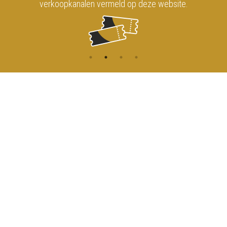
verkoopkanalen vermeld op deze website.
CONTACT
MENU
HOME
Onderrichtsstraat 81
1000 Brussels
AGENDA
TOEGANG
info@koninklijkcircusbrussel.be