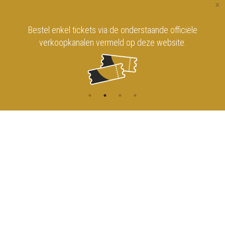
×
Bestel enkel tickets via de onderstaande officiële
verkoopkanalen vermeld op deze website.
CONTACT
MENU
HOME
Onderrichtsstraat 81
1000 Brussels