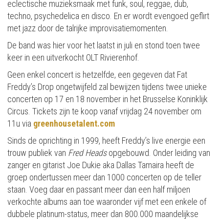
eclectische muzieksmaak met funk, soul, reggae, dub,
techno, psychedelica en disco. En er wordt evengoed geflirt
met jazz door de talrijke improvisatiemomenten.
De band was hier voor het laatst in juli en stond toen twee
keer in een uitverkocht OLT Rivierenhof.
Geen enkel concert is hetzelfde, een gegeven dat Fat
Freddy’s Drop ongetwijfeld zal bewijzen tijdens twee unieke
concerten op 17 en 18 november in het Brusselse Koninklijk
Circus. Tickets zijn te koop vanaf vrijdag 24 november om
11u via
greenhousetalent.com
Sinds de oprichting in 1999, heeft Freddy’s live energie een
trouw publiek van
Fred Heads
opgebouwd. Onder leiding van
zanger en gitarist Joe Dukie aka Dallas Tamaira heeft de
groep ondertussen meer dan 1000 concerten op de teller
staan. Voeg daar en passant meer dan een half miljoen
verkochte albums aan toe waaronder vijf met een enkele of
dubbele platinum-status, meer dan 800.000 maandelijkse