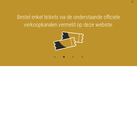
×
Bestel enkel tickets via de onderstaande officiële
verkoopkanalen vermeld op deze website.
CONTACT
MENU
HOME
Onderrichtsstraat 81
1000 Brussels
AGENDA