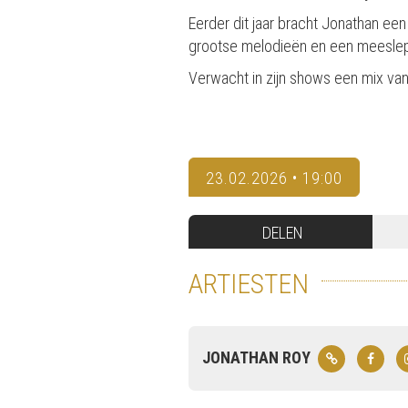
Eerder dit jaar bracht Jonathan e
grootse melodieën en een meeslepen
Verwacht in zijn shows een mix va
23.02.2026 • 19:00
DELEN
ARTIESTEN
JONATHAN ROY