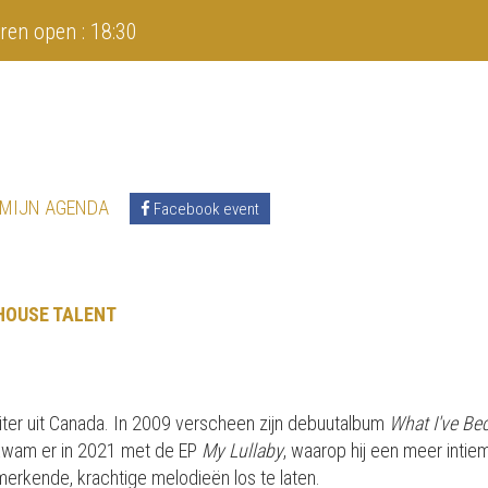
ren open : 18:30
 MIJN AGENDA
Facebook event
HOUSE TALENT
iter uit Canada. In 2009 verscheen zijn debuutalbum
What I've B
 kwam er in 2021 met de EP
My Lullaby
, waarop hij een meer inti
nmerkende, krachtige melodieën los te laten.