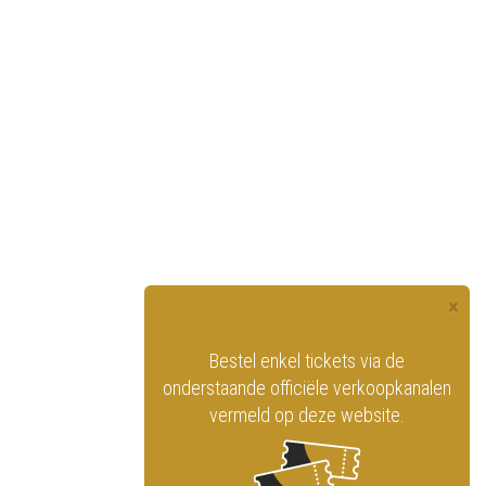
×
officiële website
Bestel enkel tickets via de
ninklijk Circus
onderstaande officiële verkoopkanalen
vermeld op deze website.