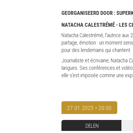
GEORGANISEERD DOOR :
SUPER
NATACHA CALESTRÉMÉ -
LES C
Natacha Calestrémé, l’autrice aux 2
partage, émotion : un moment sensi
pour des lendemains qui chantent.
Journaliste et écrivaine, Natacha C
langues. Ses conférences et vidéos
elle s’est imposée comme une exper
27.01.2025 • 20:00
DELEN