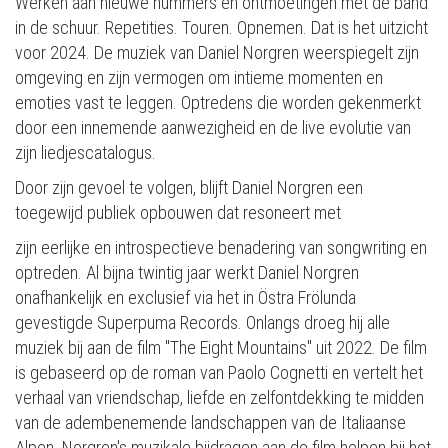
Werken aan nieuwe nummers en ontmoetingen met de band
in de schuur. Repetities. Touren. Opnemen. Dat is het uitzicht
voor 2024. De muziek van Daniel Norgren weerspiegelt zijn
omgeving en zijn vermogen om intieme momenten en
emoties vast te leggen. Optredens die worden gekenmerkt
door een innemende aanwezigheid en de live evolutie van
zijn liedjescatalogus.
Door zijn gevoel te volgen, blijft Daniel Norgren een
toegewijd publiek opbouwen dat resoneert met
zijn eerlijke en introspectieve benadering van songwriting en
optreden. Al bijna twintig jaar werkt Daniel Norgren
onafhankelijk en exclusief via het in Östra Frölunda
gevestigde Superpuma Records. Onlangs droeg hij alle
muziek bij aan de film "The Eight Mountains" uit 2022. De film
is gebaseerd op de roman van Paolo Cognetti en vertelt het
verhaal van vriendschap, liefde en zelfontdekking te midden
van de adembenemende landschappen van de Italiaanse
Alpen. Norgren's muzikale bijdragen aan de film helpen bij het