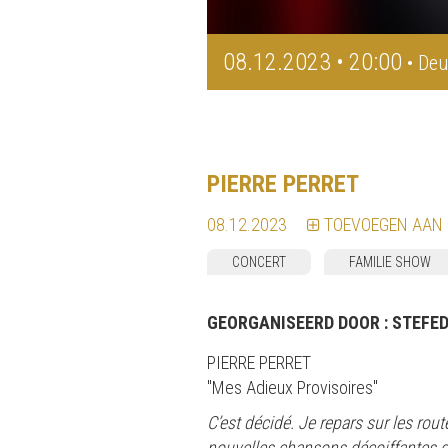
08.12.2023 • 20:00
• Deu
PIERRE PERRET
08.12.2023
TOEVOEGEN AAN
CONCERT
FAMILIE SHOW
GEORGANISEERD DOOR :
STEFE
PIERRE PERRET
"Mes Adieux Provisoires"
C’est décidé. Je repars sur les ro
nouvelles chansons décoiffantes que