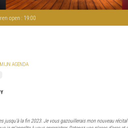
ren open : 19:00
 MIJN AGENDA
DY
utes jusqu’à la fin 2023. Je vous gazouillerais mon nouveau récit
 je m’apprête à vous enregistrer. Retenez vos places d’ores et déj