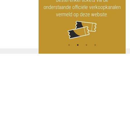
ninklijk Circus
onderstaande officiële verkoopkanalen
vermeld op deze website.
A
NG