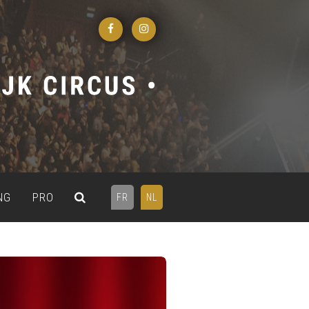
NG
PRO
FR
NL