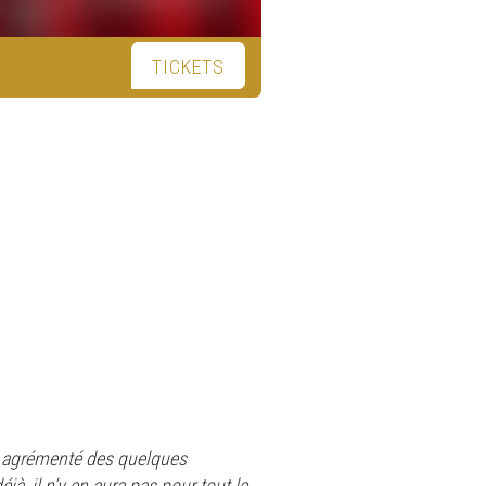
TICKETS
al agrémenté des quelques
à, il n’y en aura pas pour tout le