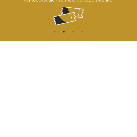
CONTACT
MENU
HOME
Onderrichtsstraat 81
1000 Brussels
AGENDA
TOEGANG
info@koninklijkcircusbrussel.be