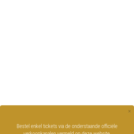
×
Bestel enkel tickets via de onderstaande officiële
verkoopkanalen vermeld op deze website.