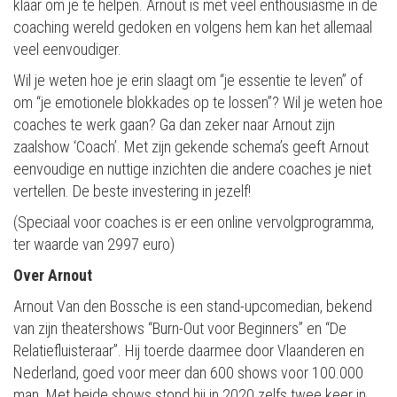
klaar om je te helpen. Arnout is met veel enthousiasme in de
coaching wereld gedoken en volgens hem kan het allemaal
veel eenvoudiger.
Wil je weten hoe je erin slaagt om “je essentie te leven” of
om “je emotionele blokkades op te lossen”? Wil je weten hoe
coaches te werk gaan? Ga dan zeker naar Arnout zijn
zaalshow ‘Coach’. Met zijn gekende schema’s geeft Arnout
eenvoudige en nuttige inzichten die andere coaches je niet
vertellen. De beste investering in jezelf!
(Speciaal voor coaches is er een online vervolgprogramma,
ter waarde van 2997 euro)
Over Arnout
Arnout Van den Bossche is een stand-upcomedian, bekend
van zijn theatershows “Burn-Out voor Beginners” en “De
Relatiefluisteraar”. Hij toerde daarmee door Vlaanderen en
Nederland, goed voor meer dan 600 shows voor 100.000
man. Met beide shows stond hij in 2020 zelfs twee keer in