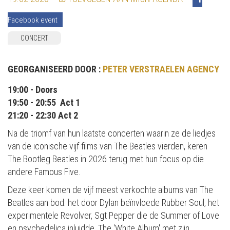
Facebook event
CONCERT
GEORGANISEERD DOOR :
PETER VERSTRAELEN AGENCY
19:00 - Doors
19:50 - 20:55 Act 1
21:20 - 22:30 Act 2
Na de triomf van hun laatste concerten waarin ze de liedjes
van de iconische vijf films van The Beatles vierden, keren
The Bootleg Beatles in 2026 terug met hun focus op die
andere Famous Five.
Deze keer komen de vijf meest verkochte albums van The
Beatles aan bod: het door Dylan beïnvloede Rubber Soul, het
experimentele Revolver, Sgt Pepper die de Summer of Love
en psychedelica inluidde, The 'White Album' met zijn