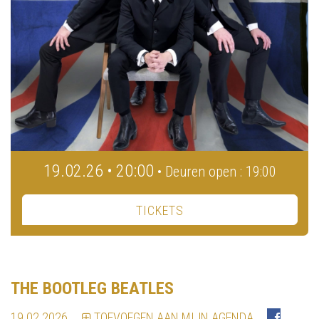
19.02.26 • 20:00
• Deuren open : 19:00
TICKETS
THE BOOTLEG BEATLES
19.02.2026
TOEVOEGEN AAN MIJN AGENDA