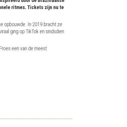
nspireerd door de Braziliaanse
ele ritmes. Tickets zijn nu te
ase opbouwde. In 2019 bracht ze
 viraal ging op TikTok en sindsdien
i Froes een van de meest