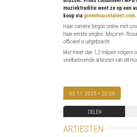
Brussel. Froes combineert MPB (
muziektraditie weet ze op een a
koop via
greenhousetalent.com.
Haar carrière begon online met co
haar eerste singles
'Moça’
en
'Rosa
officieel is uitgebracht.
Met meer dan 1,2 miljoen volgers o
veelbelovende artiesten van dit m
03.11.2025 • 20:00
DELEN
ARTIESTEN