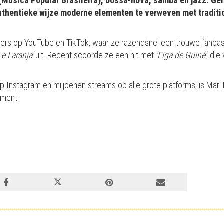
Música Popular Brasileira), bossa-nova, samba en jazz. Geï
uthentieke wijze moderne elementen te verweven met tradition
vers op YouTube en TikTok, waar ze razendsnel een trouwe fanb
 e Laranja’
uit. Recent scoorde ze een hit met
'Figa de Guiné’
, die
p Instagram en miljoenen streams op alle grote platforms, is Mar
oment.