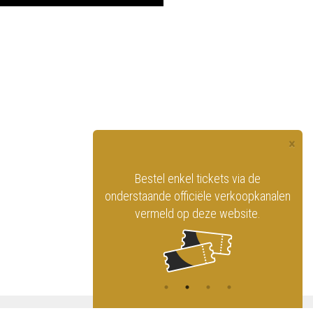
×
officiële website
Bestel enkel tickets via de
ninklijk Circus
onderstaande officiële verkoopkanalen
vermeld op deze website.