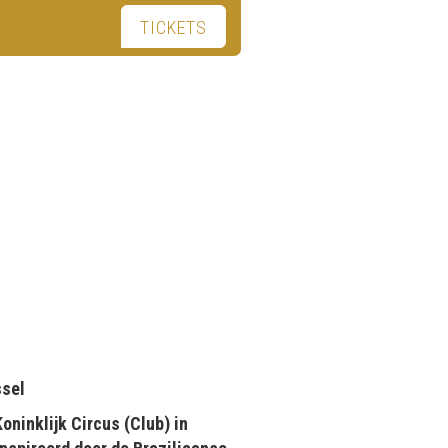
TICKETS
ssel
ninklijk Circus (Club) in