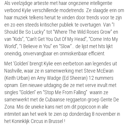
Als veelzijdige artieste met haar ongeziene intelligentie
verbond Kylie verschillende modetrends. Ze slaagde erin om
haar muziek telkens heruit te vinden door trends voor te zijn
en zo een steeds kritischer publiek te overtuigen. Van “I
Should Be So Lucky” tot “Where The Wild Roses Grow” en
van “Kids”, “Can’t Get You Out Of My Head”, “Come Into My
World”, “I Believe in You” en “Slow”… de lijst met hits lijkt
oneindig, onvervangbaar en onmiskenbaar efficiënt.
Met ‘Golden’ brengt Kylie een eerbetoon aan legendes uit
Nashville, waar ze in samenwerking met Steve McEwan
(Keith Urban) en Amy Wadge (Ed Sheeran) 12 nummers
opnam. Een nieuwe uitdaging die ze met verve invult met
singles “Golden” en “Stop Me From Falling” waarin ze
samenwerkt met de Cubaanse reggaeton groep Gente De
Zona. Mis de unieke kans niet om dit popicoon in alle
intimiteit aan het werk te zien op donderdag 8 november in
het Koninklijk Circus in Brussel !