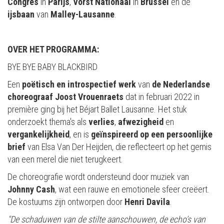
Congrès
in
Parijs
,
Vorst
Nationaal
in
Brussel
en de
ijsbaan
van
Malley-Lausanne
.
OVER HET PROGRAMMA:
BYE BYE BABY BLACKBIRD
Een
poëtisch en introspectief werk
van
de Nederlandse
choreograaf Joost Vrouenraets
dat in februari 2022 in
première ging bij het Béjart Ballet Lausanne. Het stuk
onderzoekt thema's als
verlies
,
afwezigheid
en
vergankelijkheid
, en is
geïnspireerd op een persoonlijke
brief
van Elsa Van Der Heijden, die reflecteert op het gemis
van een merel die niet terugkeert.
De choreografie wordt ondersteund door muziek van
Johnny Cash
, wat een rauwe en emotionele sfeer creëert.
De kostuums zijn ontworpen door
Henri Davila
.
"De schaduwen van de stilte aanschouwen, de echo’s van