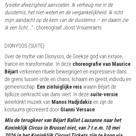
fysieke afwezigheid aanvoelen. Ik verheug me in de
duisternis, het niet-weten en de vergankelijkheid. Ik richt
mijn aandacht op de kern van de duisternis — en daarin zie
ik een licht..."
- choreograaf Joost Vrouenraets
DIONYSOS (SUITE)
Over de mythe van Dionysos, de Griekse god van extase,
trance en transformatie. In deze
choreografie van Maurice
Béjart
verkennen rituele bewegingen en expressieve dans
de grens tussen orde en chaos, lichaam en geest, individu en
gemeenschap.
Een zintuiglijke reis
waarin Béjart de
tijdloze oerkracht van dans viert. In deze
suite-versie
weerklinkt muziek van
Manos Hadjidakis
en zijn de
kostuums gecreëerd door
Gianni Versace
.
Mis de terugkeer van Béjart Ballet Lausanne naar het
Koninklijk Circus in Brussel niet, van 7 t.e.m. 10 mei
2026 in het Koninklijk Circus! Tickets zijn te koop via