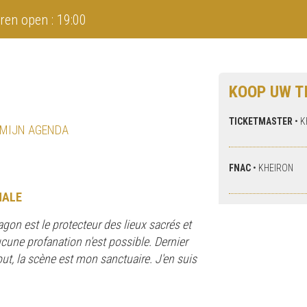
ren open : 19:00
KOOP UW T
TICKETMASTER
•
K
 MIJN AGENDA
FNAC
•
KHEIRON
NALE
gon est le protecteur des lieux sacrés et
 aucune profanation n'est possible. Dernier
out, la scène est mon sanctuaire. J'en suis