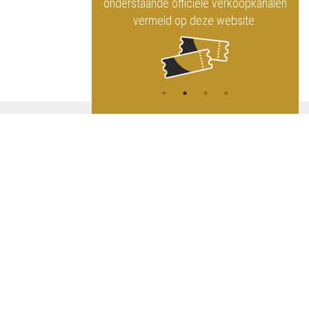
ninklijk Circus
onderstaande officiële verkoopkanalen
vermeld op deze website.
A
NG