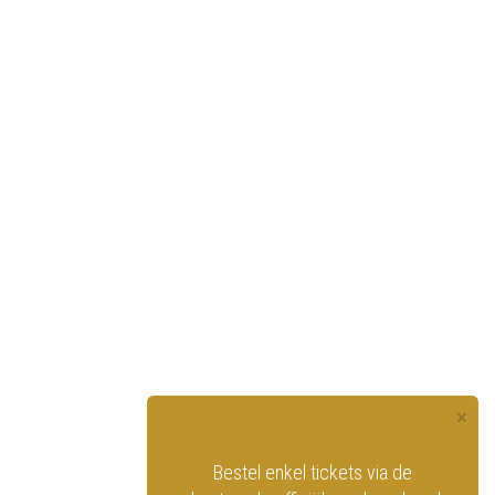
×
officiële website
Bestel enkel tickets via de