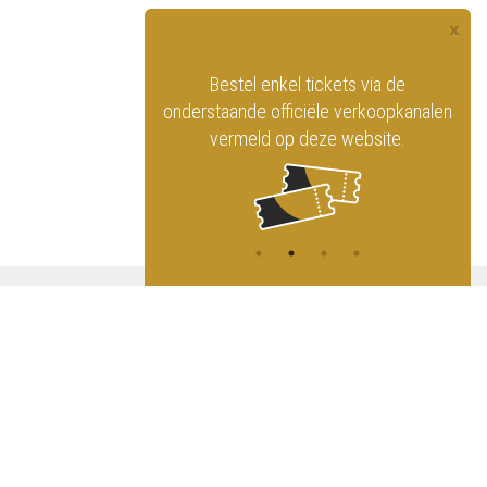
×
officiële website
Bestel enkel tickets via de
ninklijk Circus
onderstaande officiële verkoopkanalen
vermeld op deze website.
A
NG