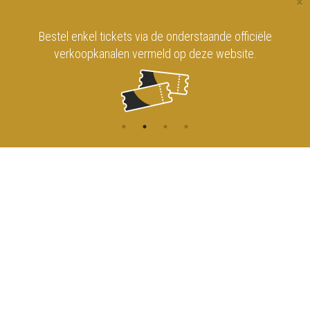
×
Bestel enkel tickets via de onderstaande officiële
verkoopkanalen vermeld op deze website.
CONTACT
MENU
HOME
Onderrichtsstraat 81
1000 Brussels
AGENDA