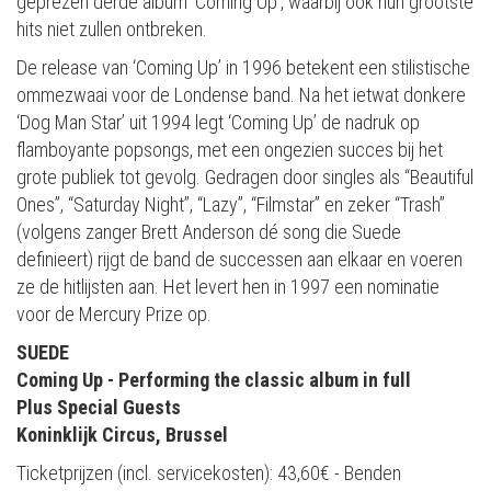
geprezen derde album ‘Coming Up’, waarbij ook hun grootste
hits niet zullen ontbreken.
De release van ‘Coming Up’ in 1996 betekent een stilistische
ommezwaai voor de Londense band. Na het ietwat donkere
‘Dog Man Star’ uit 1994 legt ‘Coming Up’ de nadruk op
flamboyante popsongs, met een ongezien succes bij het
grote publiek tot gevolg. Gedragen door singles als “Beautiful
Ones”, “Saturday Night”, “Lazy”, “Filmstar” en zeker “Trash”
(volgens zanger Brett Anderson dé song die Suede
definieert) rijgt de band de successen aan elkaar en voeren
ze de hitlijsten aan. Het levert hen in 1997 een nominatie
voor de Mercury Prize op.
SUEDE
Coming Up - Performing the classic album in full
Plus Special Guests
Koninklijk Circus, Brussel
Ticketprijzen (incl. servicekosten): 43,60€ - Benden