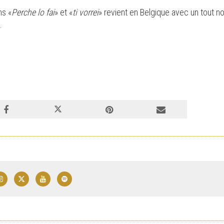
ns «
Perche lo fai
» et «
ti vorrei
» revient en Belgique avec un tout 
.