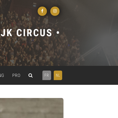
NG
PRO
FR
NL