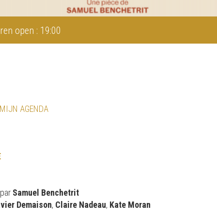
ren open : 19:00
 MIJN AGENDA
E
 par
Samuel Benchetrit
avier Demaison
,
Claire Nadeau
,
Kate Moran