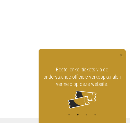
×
officiële website
Bestel enkel tickets via de
ninklijk Circus
onderstaande officiële verkoopkanalen
vermeld op deze website.