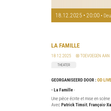
18.12.2025 • 20:00
• Deu
LA FAMILLE
18.12.2025
TOEVOEGEN AAN
THEATER
GEORGANISEERD DOOR :
OD LIV
- La Famille
-
Une pièce écrite et mise en scène
Avec
Patrick Timsit
,
François-X