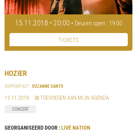
15.11.2018 • 20:00
• Deuren open : 19:00
TICKETS
HOZIER
SUPPORT-ACT :
SUZANNE SANTO
15.11.2018
TOEVOEGEN AAN MIJN AGENDA
CONCERT
GEORGANISEERD DOOR :
LIVE NATION