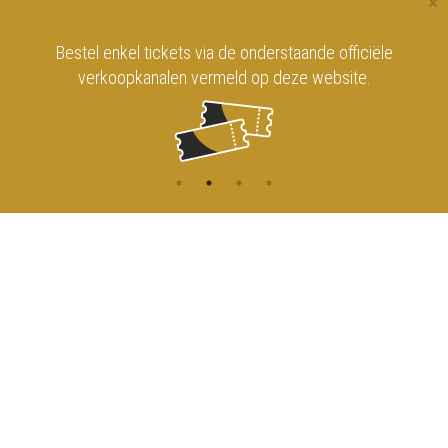
×
Bestel enkel tickets via de onderstaande officiële
verkoopkanalen vermeld op deze website.
CONTACT
MENU
HOME
Onderrichtsstraat 81
1000 Brussels
AGENDA