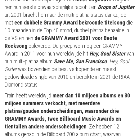
hen hun eerste onwaarschijnlijke radiohit en
Drops of Jupiter
uit 2001 bracht hen naar de multi-platina status dankzij de
met
een dubbele Grammy Award bekroonde titelsong
die
10 maanden in de Top 40 stond, dubbel platina behaalde in
de VS en hen
de GRAMMY Award 2001 voor Beste
Rocksong
opleverde. De groep won nog een GRAMMY
Award in 2011 voor hun wereldwijde hit
Hey, Soul Sister
van
hun multi-platina album
Save Me, San Francisco
.
Hey, Soul
Sister
was bovendien de best verkopende en meest
gedownloade single van 2010 en bereikte in 2021 de RIAA
Diamond status.
Train heeft wereldwijd
meer dan 10 miljoen albums en 30
miljoen nummers verkocht, met meerdere
platina/gouden onderscheidingen, waaronder drie
GRAMMY Awards, twee Billboard Music Awards en
tientallen andere onderscheidingen
. Ze hebben 12
albums gehad in de Billboard 200 album chart, waarvan