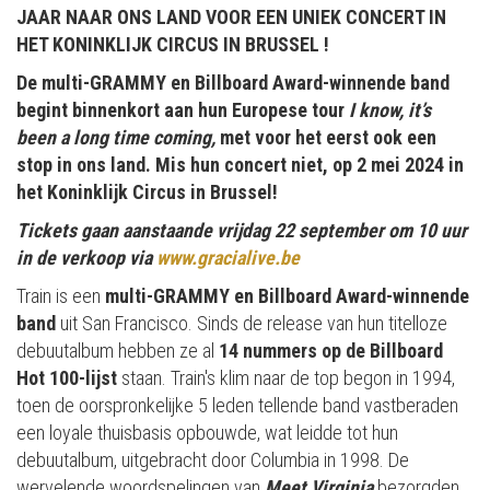
JAAR NAAR ONS LAND VOOR EEN UNIEK CONCERT IN
HET KONINKLIJK CIRCUS IN BRUSSEL !
De multi-GRAMMY en Billboard Award-winnende band
begint binnenkort aan hun Europese tour
I know, it’s
been a long time coming,
met voor het eerst ook een
stop in ons land. Mis hun concert niet, op 2 mei 2024 in
het Koninklijk Circus in Brussel!
Tickets gaan aanstaande vrijdag 22 september om 10 uur
in de verkoop via
www.gracialive.be
Train is een
multi-GRAMMY en Billboard Award-winnende
band
uit San Francisco. Sinds de release van hun titelloze
debuutalbum hebben ze al
14 nummers op de Billboard
Hot 100-lijst
staan. Train's klim naar de top begon in 1994,
toen de oorspronkelijke 5 leden tellende band vastberaden
een loyale thuisbasis opbouwde, wat leidde tot hun
debuutalbum, uitgebracht door Columbia in 1998. De
wervelende woordspelingen van
Meet Virginia
bezorgden