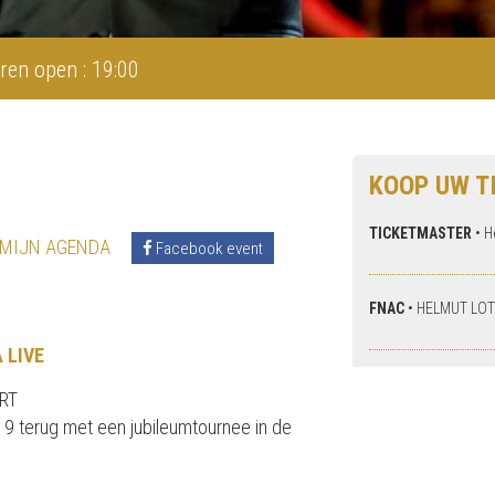
ren open : 19:00
KOOP UW T
TICKETMASTER
•
H
 MIJN AGENDA
Facebook event
FNAC
•
HELMUT LOT
 LIVE
RT
19 terug met een jubileumtournee in de