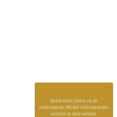
×
officiële website
Bestel enkel tickets via de
ninklijk Circus
onderstaande officiële verkoopkanalen
vermeld op deze website.