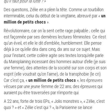
qu’il faut pour la lutte ? »
Des questions, Zélie en a plein la tête. Comme un tourbillon
interminable, celui du début de la vingtaine, abreuvé par «
un
million de petits chocs
».
Révolutionnaire, car on la sent cette rage palpable ; celle qui
est façonnée par ses dernières lectures féministes. Ce n’est
qu’un éveil, et elle le dit d’emblée, humblement. Elle pense
déjà à ce qu’elle dira dans cinq, dix ans sur ce sujet. Mais
pour l’instant, cette colère agite ses textes lorsqu’elle parle
du Mansplaining incessant des hommes autour d’elle (je suis
une femme), des attentes de la société sur son corps et son
esprit (elle voudrait qu’on l’aime), de la transphobie (le cri).
Car c’est ça, «
un million de petits chocs
»; les épreuves
vécues par une jeune femme de 22 ans; des épreuves qui
auraient pu être traversées par n’importe qui.
A 22 ans, forte de trois EPs, « Jolis monstres », « Zélie, c’est
quoi ? » et « Zélie c’est qui ? », la Parisienne se lance