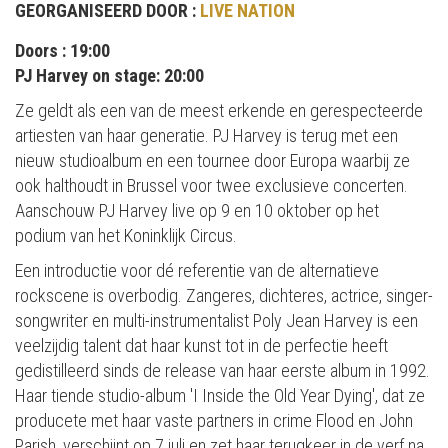
GEORGANISEERD DOOR :
LIVE NATION
Doors : 19:00
PJ Harvey on stage: 20:00
Ze geldt als een van de meest erkende en gerespecteerde
artiesten van haar generatie. PJ Harvey is terug met een
nieuw studioalbum en een tournee door Europa waarbij ze
ook halthoudt in Brussel voor twee exclusieve concerten.
Aanschouw PJ Harvey live op 9 en 10 oktober op het
podium van het Koninklijk Circus.
Een introductie voor dé referentie van de alternatieve
rockscene is overbodig. Zangeres, dichteres, actrice, singer-
songwriter en multi-instrumentalist Poly Jean Harvey is een
veelzijdig talent dat haar kunst tot in de perfectie heeft
gedistilleerd sinds de release van haar eerste album in 1992.
Haar tiende studio-album 'I Inside the Old Year Dying', dat ze
producete met haar vaste partners in crime Flood en John
Parish, verschijnt op 7 juli en zet haar terugkeer in de verf na