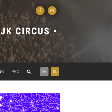
NG
PRO
FR
NL