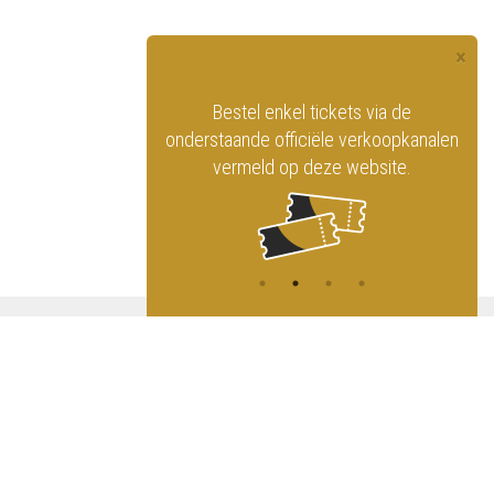
×
officiële website
Bestel enkel tickets via de
ninklijk Circus
onderstaande officiële verkoopkanalen
vermeld op deze website.
A