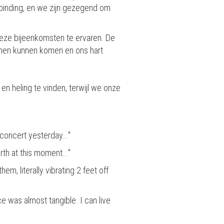
erbinding, en we zijn gezegend om
an deze bijeenkomsten te ervaren. De
amen kunnen komen en ons hart
n heling te vinden, terwijl we onze
 concert yesterday..."
rth at this moment..."
em, literally vibrating 2 feet off
 was almost tangible. I can live