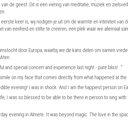
 van de geest. Dit is een viering van meditatie, muziek en zielsv
en.
t je eerste keer is, wij nodigen je uit om de warmte en intimiteit v
l van eenheid en stilte te creëren, een plek waar we allemaal s
rimstocht door Europa, waarbij we de kans delen om samen vrede e
Miten
l and special concert and experience last night - pure bliss!..."
s a smile on my face that comes directly from what happened at the
edible evening! I was in shock. And I am the happiest person on Ea
fe, I was so blessed to be able to be there in person to sing with th
day evening in Almere. It was beyond magic. The love in the space