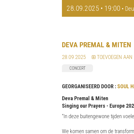
28.09.2025 • 19:00
• Deu
DEVA PREMAL & MITEN
28.09.2025
TOEVOEGEN AAN
CONCERT
GEORGANISEERD DOOR :
SOUL 
Deva Premal & Miten
Singing our Prayers - Europe 20
“In deze buitengewone tijden voel
We komen samen om de transformer