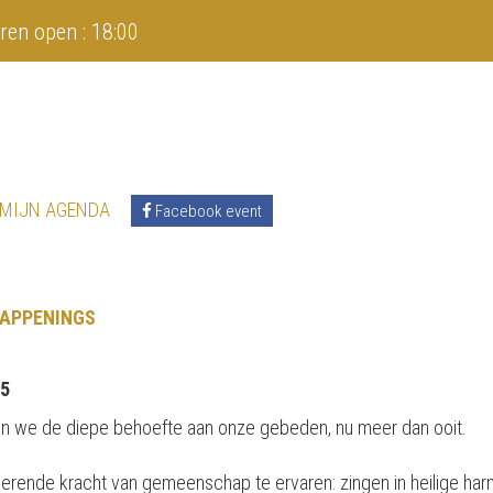
ren open : 18:00
 MIJN AGENDA
Facebook event
HAPPENINGS
25
en we de diepe behoefte aan onze gebeden, nu meer dan ooit.
ende kracht van gemeenschap te ervaren: zingen in heilige har