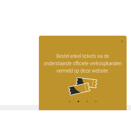
×
officiële website
Bestel enkel tickets via de
ninklijk Circus
onderstaande officiële verkoopkanalen
vermeld op deze website.