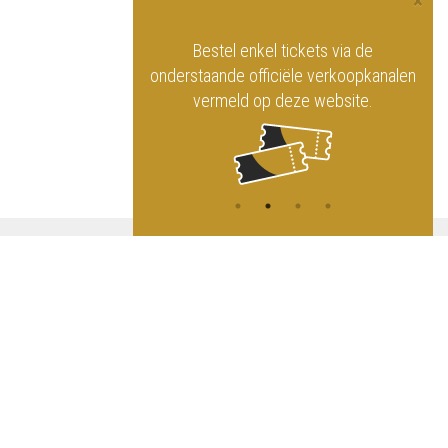
×
officiële website
Bestel enkel tickets via de
ninklijk Circus
onderstaande officiële verkoopkanalen
vermeld op deze website.
A
NG