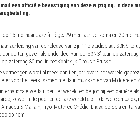
mail een officiële bevestiging van deze wijziging. In deze m
erugbetaling.
 op 16 mei naar Jazz à Liège, 29 mei naar De Roma en 30 mei naa
naar aanleiding van de release van zijn 11e studioplaat S3NS teru
ie concerten geven als onderdeel van de ‘S3NS’ tour: op zaterdag 
op zaterdag 30 mei in het Koninklijk Circusin Brussel.
te vermengen wordt al meer dan tien jaar overal ter wereld gepreze
rkte er voor het eerst samen met latin muzikanten van Midden- en 
nternationale wedstrijden ter wereld en begon hij een carrière als 
arde, zowel in de pop- en de jazzwereld als in de wereldmuziek, m
ita, Amadou & Mariam, Tryo, Matthieu Chédid, Lhasa de Sela en tal 
roep op hem.