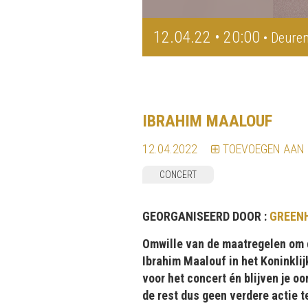
12.04.22 • 20:00
• Deuren
IBRAHIM MAALOUF
12.04.2022
TOEVOEGEN AAN
CONCERT
GEORGANISEERD DOOR :
GREEN
Omwille van de maatregelen om d
Ibrahim Maalouf in het Koninkli
voor het concert én blijven je o
de rest dus geen verdere actie 