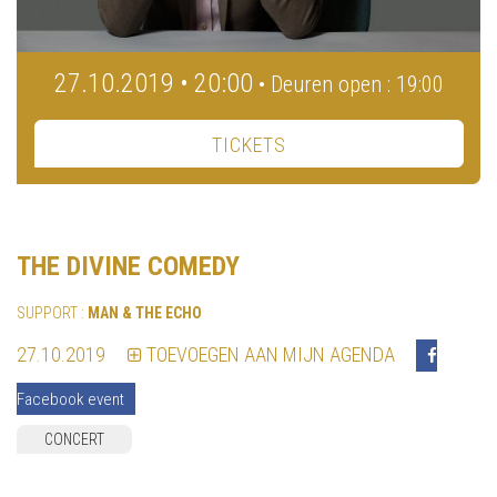
27.10.2019 • 20:00
• Deuren open : 19:00
TICKETS
THE DIVINE COMEDY
SUPPORT :
MAN & THE ECHO
27.10.2019
TOEVOEGEN AAN MIJN AGENDA
Facebook event
CONCERT