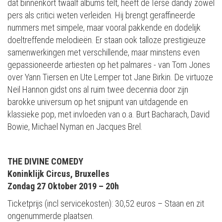
dat binnenkort twaalf albums telt, heeft de Ierse dandy zowel
pers als critici weten verleiden. Hij brengt geraffineerde
nummers met simpele, maar vooral pakkende en dodelijk
doeltreffende melodieën. Er staan ook talloze prestigieuze
samenwerkingen met verschillende, maar minstens even
gepassioneerde artiesten op het palmares - van Tom Jones
over Yann Tiersen en Ute Lemper tot Jane Birkin. De virtuoze
Neil Hannon gidst ons al ruim twee decennia door zijn
barokke universum op het snijpunt van uitdagende en
klassieke pop, met invloeden van o.a. Burt Bacharach, David
Bowie, Michael Nyman en Jacques Brel.
THE DIVINE COMEDY
Koninklijk Circus, Bruxelles
Zondag 27 Oktober 2019 – 20h
Ticketprijs (incl servicekosten): 30,52 euros – Staan en zit
ongenummerde plaatsen.