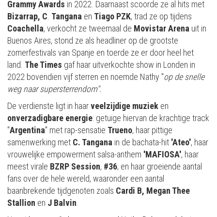
Grammy Awards
in 2022. Daarnaast scoorde ze al hits met
Bizarrap, C
.
Tangana
en
Tiago PZK
, trad ze op tijdens
Coachella
, verkocht ze tweemaal de
Movistar Arena
uit in
Buenos Aires, stond ze als headliner op de grootste
zomerfestivals van Spanje en toerde ze er door heel het
land.
The Times
gaf haar uitverkochte show in Londen in
2022 bovendien vijf sterren en noemde Nathy "
op de snelle
weg naar supersterrendom".
De verdienste ligt in haar
veelzijdige muziek
en
onverzadigbare energie
: getuige hiervan de krachtige track
"
Argentina
" met rap-sensatie
Trueno
, haar pittige
samenwerking met
C. Tangana
in de bachata-hit
'Ateo'
, haar
vrouwelijke empowerment salsa-anthem
'MAFIOSA'
, haar
meest virale
BZRP Session
,
#36
; en haar groeiende aantal
fans over de hele wereld, waaronder een aantal
baanbrekende tijdgenoten zoals
Cardi B, Megan Thee
Stallion
en
J Balvin
.