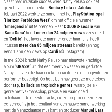
Naast haar muzikale succes werd Nathy Peluso ook het
gezicht van modemerken
Bimba y Lola
en
Adidas
. In
februari 2022 werkte ze samen met het
PlayStation-spel
‘Horizon Forbidden West’
om het officiële nummer
“
Emergencia
” uit te brengen. Haar
COLORS-sessie
van
‘
Sana Sana’
heeft
meer dan 24 miljoen views
verzameld,
en “
Delito
”, het favoriete nummer onder haar fans, heeft
intussen
meer dan 85 miljoen streams
bereikt (en nog
eens 19 miljoen views op
Cardi B’s
Instagram).
In mei 2024 bracht Nathy Peluso haar nieuwste krachtige
album “
GRASA
” uit, dat een meer volwassen en gedurfde
Nathy laat zien die haar unieke capaciteiten als songwriter en
performer bevestigt. Op het album navigeert ze moeiteloos
door
rap,
ballads
en
tropische genres
, waarbij ze elk
genre met vakmanschap, precisie en vaardigheid
belichaamt. De meeste tracks, die ze co-produceerde en
co-schreef, zijn het resultaat van een nauwe samenwerking
met de Venezolaanse muzikant en producer
Manuel Lara