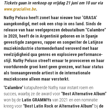
Tickets gaan in verkoop op vrijdag 21 juni om 10 uur via
www.gracialive.be
.
Nathy Peluso heeft zonet haar nieuwe tour ‘GRASA’
aangekondigd, met ook een stop in ons land.
Sinds de
release van haar veelgeprezen debuutalbum "Calambre"
in 2020, heeft de in Argentinië geboren en in Spanje
gevestigde zangeres, rapper en songwriter de Latijnse
muziekindustrie stormenderhand veroverd met haar
veelzijdigheid qua genres en explosieve performance-
stijl. Nathy Peluso streeft ernaar te provoceren en haar
voortdurende groei kent geen grenzen, wat haar status
als toonaangevende artiest in de internationale
muziekscene alleen maar versterkt. ​
'Calambre'
katapulteerde Nathy naar instant roem en
succes, waarbij ze de award voor
"Best Alternative Album"
won bij de
Latin GRAMMYs
van 2021 en een nominatie
kreeg voor
"Best Latin Rock or Alternative Album"
bij
de