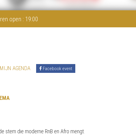
ren open : 19:00
 MIJN AGENDA
Facebook event
SEMA
nde stem die moderne RnB en Afro mengt.