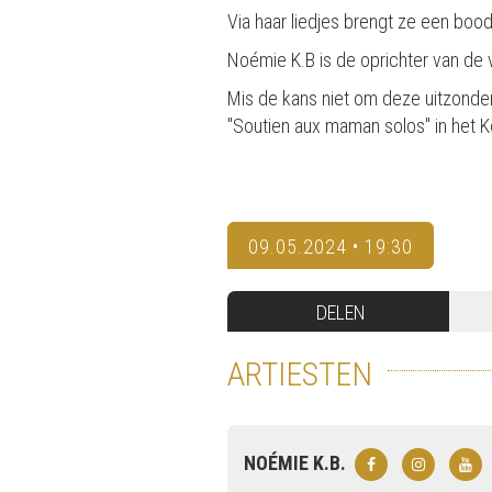
Via haar liedjes brengt ze een boo
Noémie K.B is de oprichter van de
Mis de kans niet om deze uitzonder
"Soutien aux maman solos" in het K
09.05.2024 • 19:30
DELEN
ARTIESTEN
NOÉMIE K.B.