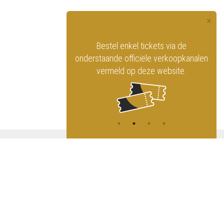
×
officiële website
Bestel enkel tickets via de
ninklijk Circus
onderstaande officiële verkoopkanalen
vermeld op deze website.
A
NG