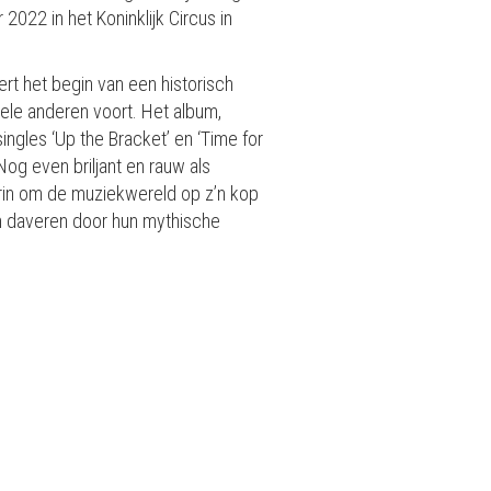
2022 in het Koninklijk Circus in
eert het begin van een historisch
vele anderen voort. Het album,
ngles ‘Up the Bracket’ en ‘Time for
og even briljant en rauw als
 erin om de muziekwereld op z’n kop
oen daveren door hun mythische