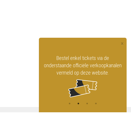
×
officiële website
Bestel enkel tickets via de
ninklijk Circus
onderstaande officiële verkoopkanalen
vermeld op deze website.