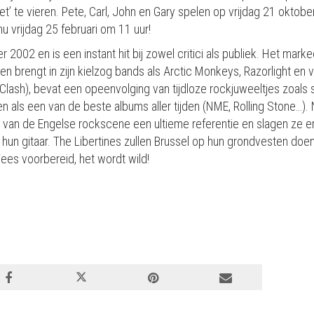
’ te vieren. Pete, Carl, John en Gary spelen op vrijdag 21 oktober 
nu vrijdag 25 februari om 11 uur!
er 2002 en is een instant hit bij zowel critici als publiek. Het mark
en brengt in zijn kielzog bands als Arctic Monkeys, Razorlight en 
ash), bevat een opeenvolging van tijdloze rockjuweeltjes zoals si
als een van de beste albums aller tijden (NME, Rolling Stone…). N
bles van de Engelse rockscene een ultieme referentie en slagen ze
an hun gitaar. The Libertines zullen Brussel op hun grondvesten d
ees voorbereid, het wordt wild!