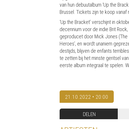
van hun debuutalbum ‘Up the Bracket
Brussel. Tickets zijn te koop vanaf 
‘Up the Bracket’ verschijnt in oktob
decennium voor de indie Brit Rock, 
geproducet door Mick Jones (The Cl
Heroes’, en wordt unaniem geprezen 
destijds, blijven de enfants terri
te zetten bij het minste geritsel v
eerste album integraal te spelen. W
21.10.2022 • 20:00
DELEN