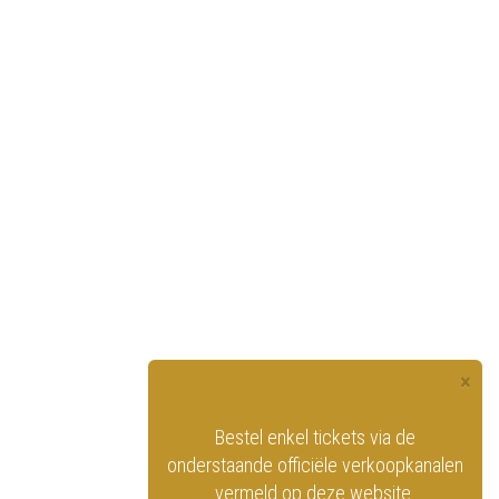
×
officiële website
Bestel enkel tickets via de
ninklijk Circus
onderstaande officiële verkoopkanalen
vermeld op deze website.