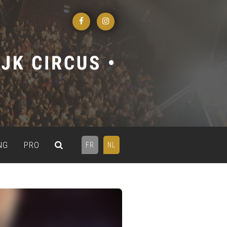
NG
PRO
FR
NL