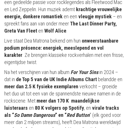
een gedeelde passie voor rocklegendes als Fleetwood Mac
en Led Zeppelin. Hun muziek ademt
krachtige
vrouwelijke
energie, donkere romantiek
en een
vleugje mystiek
– en
spreekt fans aan van onder meer
The Last Dinner Party,
Greta Van Fleet
en
Wolf Alice
.
Live staat Dea Matrona bekend om hun
onweerstaanbare
podium présence: energiek, meeslepend en vol
karakter
. Ze brengen klassieke rockverhalen met een frisse,
eigentijdse twist.
Na het verschijnen van hun album
For Your Sins
in 2024 –
dat in
de Top 5 van de UK Indie
Albums Chart
belandde en
meer dan 2.5 K fysieke exemplaren
verkocht – groeide
het duo uit tot een van de spannendste nieuwe namen in de
rockscene. Met
meer dan 170 K maandelijkse
luisteraars
en
80 K volgers op Spotify
, en
virale tracks
als “
So Damn Dangerous
” en “
Red Button
” (elk goed voor
meer dan 2 miljoen streams), heeft Dea Matrona wereldwijd