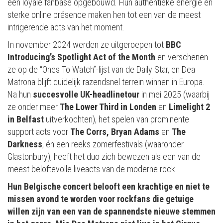
een loyale fanbase opgebouwd. Hun authentieke energie en
sterke online présence maken hen tot een van de meest
intrigerende acts van het moment.
In november 2024 werden ze uitgeroepen tot
BBC
Introducing’s Spotlight Act of the Month
en verschenen
ze op de “Ones To Watch”-lijst van de Daily Star, en Dea
Matrona blijft duidelijk razendsnel terrein winnen in Europa.
Na hun
succesvolle UK-headlinetour
in mei 2025 (waarbij
ze onder meer
The Lower Third in Londen
en
Limelight 2
in Belfast
uitverkochten), het spelen van prominente
support acts voor
The Corrs, Bryan Adams
en
The
Darkness
, én een reeks zomerfestivals (waaronder
Glastonbury), heeft het duo zich bewezen als een van de
meest beloftevolle liveacts van de moderne rock.
Hun Belgische concert belooft een krachtige en niet te
missen avond te worden voor rockfans die getuige
willen zijn van een van de spannendste nieuwe stemmen