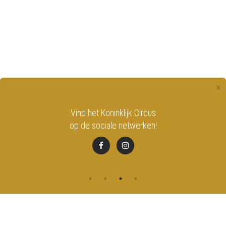
×
Vind het Koninklijk Circus
B
op de sociale netwerken!