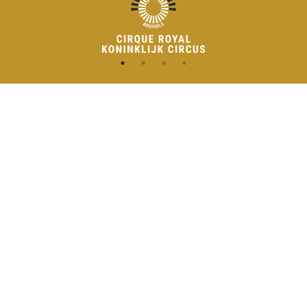
CONTACT
MENU
HOME
Onderrichtsstraat 81
1000 Brussels
AGENDA
TOEGANG
info@koninklijkcircusbrussel.be