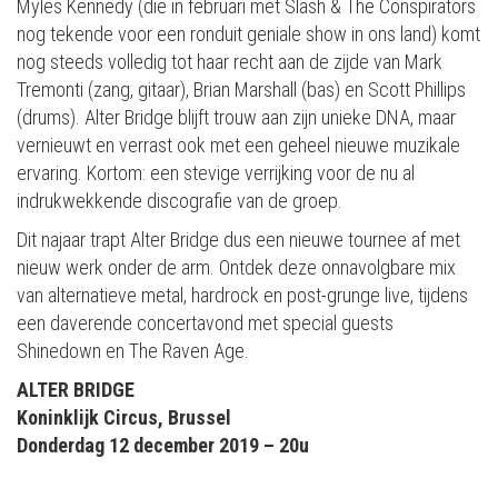
Myles Kennedy (die in februari met Slash & The Conspirators
nog tekende voor een ronduit geniale show in ons land) komt
nog steeds volledig tot haar recht aan de zijde van Mark
Tremonti (zang, gitaar), Brian Mars
hall (bas) en Scott Phillips
(drums). Alter Bridge blijft trouw aan zijn unieke DNA, maar
vernieuwt en verrast ook met een geheel nieuwe muzikale
ervaring. Kortom: een stevige verrijking voor de nu al
indrukwekkende discografie van de groep.
Dit najaar trapt Alter Bridge dus een nieuwe tournee af met
nieuw werk onder de arm. Ontdek deze onnavolgbare mix
van alternatieve metal, hardrock en post-grunge live, tijdens
een daverende concertavond met special guests
Shinedown en The Raven Age.
ALTER BRIDGE
Koninklijk Circus, Brussel
Donderdag 12 december 2019 – 20u