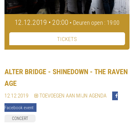
12.12.2019 • 20:00
• Deuren open : 19:00
TICKETS
ALTER BRIDGE - SHINEDOWN - THE RAVEN
AGE
12.12.2019
TOEVOEGEN AAN MIJN AGENDA
Facebook event
CONCERT