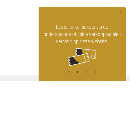
×
officiële website
Bestel enkel tickets via de
ninklijk Circus
onderstaande officiële verkoopkanalen
vermeld op deze website.
A
NG