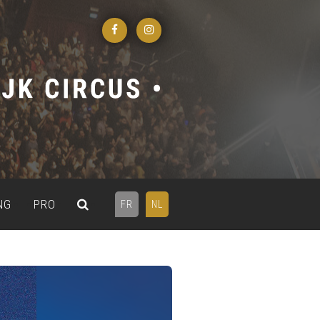
NG
PRO
FR
NL