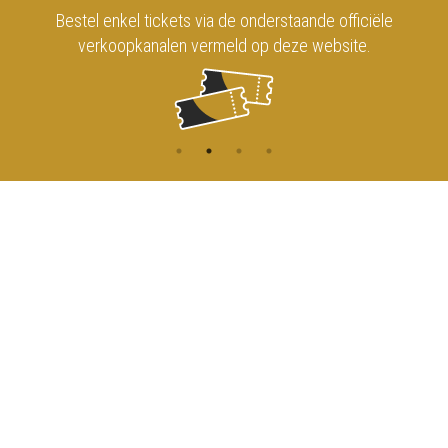
Bestel enkel tickets via de onderstaande officiële
verkoopkanalen vermeld op deze website.
CONTACT
MENU
HOME
Onderrichtsstraat 81
1000 Brussels
AGENDA
TOEGANG