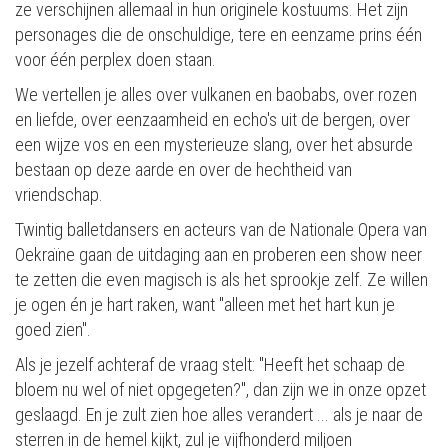
ze verschijnen allemaal in hun originele kostuums. Het zijn
personages die de onschuldige, tere en eenzame prins één
voor één perplex doen staan.
We vertellen je alles over vulkanen en baobabs, over rozen
en liefde, over eenzaamheid en echo's uit de bergen, over
een wijze vos en een mysterieuze slang, over het absurde
bestaan op deze aarde en over de hechtheid van
vriendschap.
Twintig balletdansers en acteurs van de Nationale Opera van
Oekraïne gaan de uitdaging aan en proberen een show neer
te zetten die even magisch is als het sprookje zelf. Ze willen
je ogen én je hart raken, want "alleen met het hart kun je
goed zien".
Als je jezelf achteraf de vraag stelt: "Heeft het schaap de
bloem nu wel of niet opgegeten?", dan zijn we in onze opzet
geslaagd. En je zult zien hoe alles verandert ... als je naar de
sterren in de hemel kijkt, zul je vijfhonderd miljoen