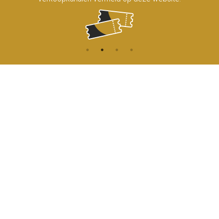
CONTACT
MENU
HOME
Onderrichtsstraat 81
1000 Brussels
AGENDA
TOEGANG
info@koninklijkcircusbrussel.be