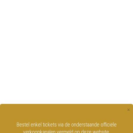
×
Bestel enkel tickets via de onderstaande officiële
verkoopkanalen vermeld op deze website.