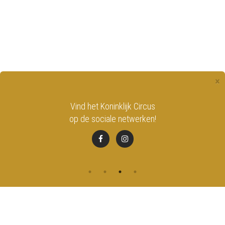
×
Vind het Koninklijk Circus
B
op de sociale netwerken!