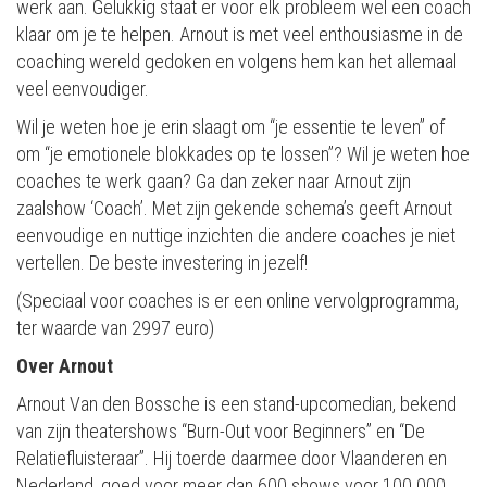
werk aan. Gelukkig staat er voor elk probleem wel een coach
klaar om je te helpen. Arnout is met veel enthousiasme in de
coaching wereld gedoken en volgens hem kan het allemaal
veel eenvoudiger.
Wil je weten hoe je erin slaagt om “je essentie te leven” of
om “je emotionele blokkades op te lossen”? Wil je weten hoe
coaches te werk gaan? Ga dan zeker naar Arnout zijn
zaalshow ‘Coach’. Met zijn gekende schema’s geeft Arnout
eenvoudige en nuttige inzichten die andere coaches je niet
vertellen. De beste investering in jezelf!
(Speciaal voor coaches is er een online vervolgprogramma,
ter waarde van 2997 euro)
Over Arnout
Arnout Van den Bossche is een stand-upcomedian, bekend
van zijn theatershows “Burn-Out voor Beginners” en “De
Relatiefluisteraar”. Hij toerde daarmee door Vlaanderen en
Nederland, goed voor meer dan 600 shows voor 100.000