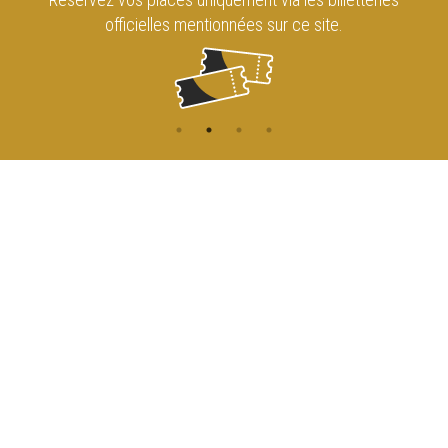
officielles mentionnées sur ce site.
CONTACT
NAVIGATION
ACCUEIL
Rue de l'Enseignement 81
1000 Bruxelles
AGENDA
ACCÈS
info@cirqueroyalbruxelles.be