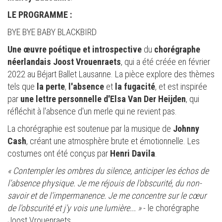
LE PROGRAMME :
BYE BYE BABY BLACKBIRD
Une œuvre
poétique et introspective
du
chorégraphe
néerlandais Joost Vrouenraets
, qui a été créée en février
2022 au Béjart Ballet Lausanne. La pièce explore des thèmes
tels que
la perte
,
l'absence
et
la fugacité
, et est inspirée
par
une lettre personnelle d'Elsa Van Der Heijden
, qui
réfléchit à l'absence d'un merle qui ne revient pas.
La chorégraphie est soutenue par la musique de
Johnny
Cash
, créant une atmosphère brute et émotionnelle. Les
costumes ont été conçus par
Henri Davila
.
« Contempler les ombres du silence, anticiper les échos de
l’absence physique. Je me réjouis de l'obscurité, du non-
savoir et de l'impermanence. Je me concentre sur le cœur
de l'obscurité et j'y vois une lumière... »
- le chorégraphe
Joost Vrouenraets