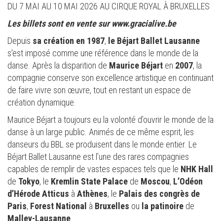
DU 7 MAI AU 10 MAI 2026 AU CIRQUE ROYAL À BRUXELLES
Les billets sont en vente sur www.gracialive.be
Depuis
sa création en 1987
,
le Béjart Ballet Lausanne
s'est imposé comme une référence dans le monde de la
danse. Après la disparition de
Maurice Béjart
en
2007
, la
compagnie conserve son excellence artistique en continuant
de faire vivre son œuvre, tout en restant un espace de
création dynamique.
Maurice Béjart a toujours eu la volonté d’ouvrir le monde de la
danse à un large public. Animés de ce même esprit, les
danseurs du BBL se produisent dans le monde entier. Le
Béjart Ballet Lausanne est l’une des rares compagnies
capables de remplir de vastes espaces tels que le
NHK Hall
de
Tokyo
, le
Kremlin State Palace
de
Moscou
,
L’Odéon
d’Hérode Atticus
à
Athènes
, le
Palais des congrès de
Paris
,
Forest National
à
Bruxelles
ou
la patinoire
de
Malley-Lausanne
.