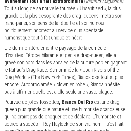
événement tout à fait extraordinaire
(
Instinct Magazine)
.
Tout au long de sa nouvelle tournée « Unsanitized », la plus
grande et la plus désopilante des drag- queens, mettra son
franc-parler, son sens de la répartie et son humour
politiquement incorrect au service d’un spectacle
humoristique tout à fait unique et inédit.
Elle domine littéralement le paysage de la comédie
d’insultes. Féroce, hilarante et géniale drag-queen, elle a
gravé son nom dans les annales de la culture pop en gagnant
le RuPaul’s Drag Race. Surnommée la « Joan Rivers of the
Drag World » (The New York Times), Bianca ose tout et plus
encore. Autoproclamée « clown en robe », Bianca n’hésite
pas à affirmer qu’elle est à elle seule une vaste blague.
Pourvue de jolies fossettes
, Bianca Del Rio
est une drag-
queen plus grande que nature et une humoriste scandaleuse
qui ne craint pas de choquer et de déplaire. L’humoriste et
actrice à succès – Roy Haylock de son vrai nom – s’est fait