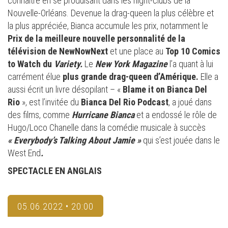
connaître en se produisant dans les night-clubs de la
Nouvelle-Orléans. Devenue la drag-queen la plus célèbre et
la plus appréciée, Bianca accumule les prix, notamment le
Prix de la meilleure nouvelle personnalité de la
télévision de
NewNowNext
et une place au
Top 10 Comics
to Watch du
Variety.
Le
New York Magazine
l’a quant à lui
carrément élue
plus grande drag-queen d’Amérique.
Elle a
aussi écrit un livre désopilant – «
Blame it on Bianca Del
Rio
», est l’invitée du
Bianca Del Rio Podcast
, a joué dans
des films, comme
Hurricane Bianca
et a endossé le rôle de
Hugo/Loco Chanelle dans la comédie musicale à succès
« Everybody’s Talking About Jamie »
qui s’est jouée dans le
West End
.
SPECTACLE EN ANGLAIS
05.06.2022 • 20:00