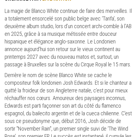
La magie de Blanco White continue de faire des merveilles. Il
a totalement ensorcelé son public belge avec ‘Tarifa’, son
deuxième album studio, lors d’un concert archi-comble à l’AB
en 2025, grâce à sa musique métissée entre douceur
hispanique et élégance anglo-saxonne. Le Londonien
annonce aujourd’hui son retour sur le vieux continent au
printemps 2027 avec du nouveau matos et, surtout, un
passage à Bruxelles sur la scène du Cirque Royal le 15 mars.
Derrière le nom de scène Blanco White se cache le
compositeur folk londonien Josh Edwards. Et si le chanteur a
quitté la froideur de son Angleterre natale, c’est pour mieux
réchauffer nos cœurs. Amoureux des paysages inconnus,
Edwards est parti façonner son art du côté du flamenco
espagnol, du bailecito argentin et de la cueca chilienne. C’est
sous ce pseudonyme que, début 2016, Josh décide de
sortir "November Rain", un premier single suivi de ‘The Wind
Rose’, son premier EP. Le succès est instantané, il cumule les